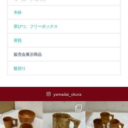
木鉢
茶びつ、フリーボックス
茶筒
販売会展示商品
飯切り
yamadai_okura