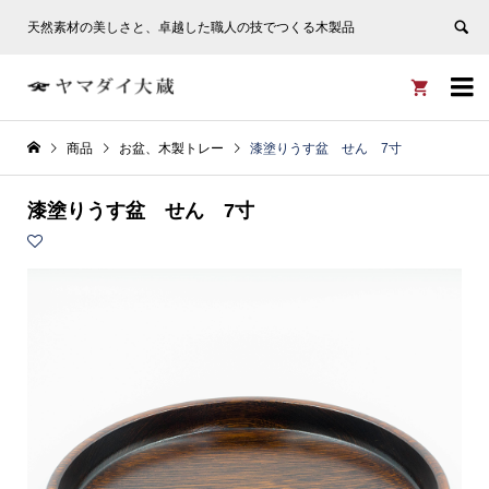
天然素材の美しさと、卓越した職人の技でつくる木製品


商品
お盆、木製トレー
漆塗りうす盆 せん 7寸
漆塗りうす盆 せん 7寸