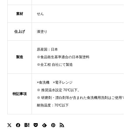
素材
せん
仕上げ
漆塗り
原産国：日本
製造
※食品衛生基準適合の日本製塗料
※全工程 自社にて製造
×食洗機 ×電子レンジ
※ 推奨温水設定 70℃以下。
特記事項
※ 研磨剤・漂白剤等が含まれた食洗機用洗剤はご使用でき
耐熱温度：70℃以下