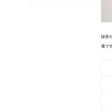
緑茶
適で