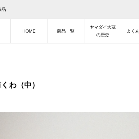
製品
ヤマダイ大蔵
HOME
商品一覧
よく
の歴史
筒くわ（中）