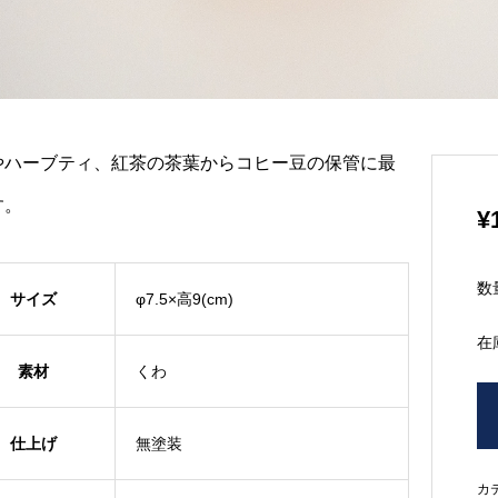
やハーブティ、紅茶の茶葉からコヒー豆の保管に最
す。
¥
数
サイズ
φ7.5×高9(cm)
在
素材
くわ
仕上げ
無塗装
カ