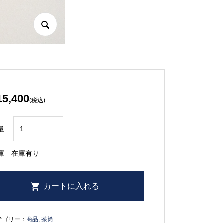
15,400
(税込)
量
庫
在庫有り
テゴリー：
商品
,
茶筒