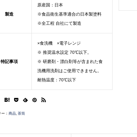
原産国：日本
製造
※食品衛生基準適合の日本製塗料
※全工程 自社にて製造
×食洗機 ×電子レンジ
※ 推奨温水設定 70℃以下。
特記事項
※ 研磨剤・漂白剤等が含まれた食
洗機用洗剤はご使用できません。
耐熱温度：70℃以下
リー：
商品
,
茶筒